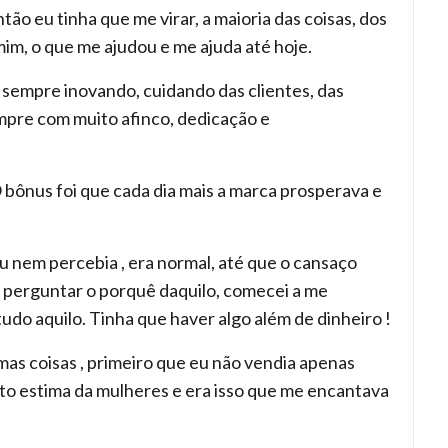
tão eu tinha que me virar, a maioria das coisas, dos
im, o que me ajudou e me ajuda até hoje.
sempre inovando, cuidando das clientes, das
empre com muito afinco, dedicação e
 bônus foi que cada dia mais a marca prosperava e
 nem percebia , era normal, até que o cansaço
e perguntar o porquê daquilo, comecei a me
tudo aquilo. Tinha que haver algo além de dinheiro !
as coisas , primeiro que eu não vendia apenas
to estima da mulheres e era isso que me encantava