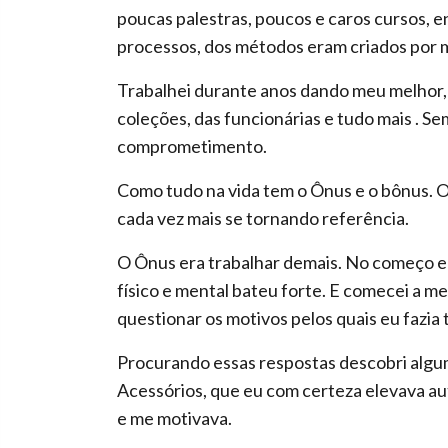
poucas palestras, poucos e caros cursos, en
processos, dos métodos eram criados por m
Trabalhei durante anos dando meu melhor, 
coleções, das funcionárias e tudo mais . S
comprometimento.
Como tudo na vida tem o Ônus e o bônus. O
cada vez mais se tornando referência.
O Ônus era trabalhar demais. No começo eu
físico e mental bateu forte. E comecei a m
questionar os motivos pelos quais eu fazia 
Procurando essas respostas descobri algum
Acessórios, que eu com certeza elevava au
e me motivava.