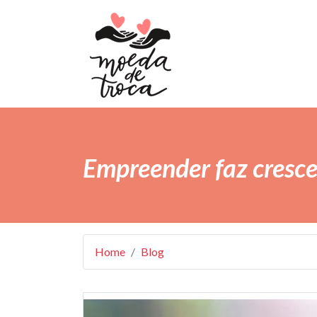
Empreender faz cresce
Home
Blog