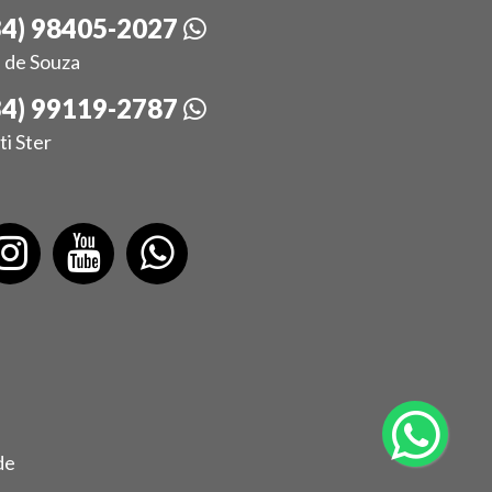
34) 98405-2027
 de Souza
34) 99119-2787
ti Ster
de