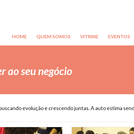
HOME
QUEM SOMOS
VITRINE
EVENTOS
er ao seu negócio
buscando evolução e crescendo juntas. A auto estima sen